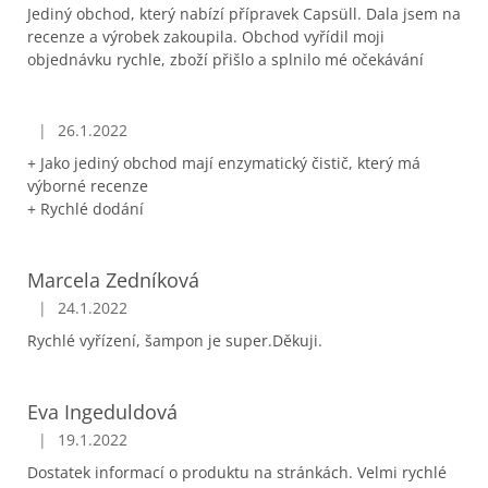
Jediný obchod, který nabízí přípravek Capsüll. Dala jsem na
recenze a výrobek zakoupila. Obchod vyřídil moji
objednávku rychle, zboží přišlo a splnilo mé očekávání
|
26.1.2022
Hodnocení obchodu je 5 z 5 hvězdiček.
+ Jako jediný obchod mají enzymatický čistič, který má
výborné recenze
+ Rychlé dodání
Marcela Zedníková
|
24.1.2022
Hodnocení obchodu je 5 z 5 hvězdiček.
Rychlé vyřízení, šampon je super.Děkuji.
Eva Ingeduldová
|
19.1.2022
Hodnocení obchodu je 5 z 5 hvězdiček.
Dostatek informací o produktu na stránkách. Velmi rychlé