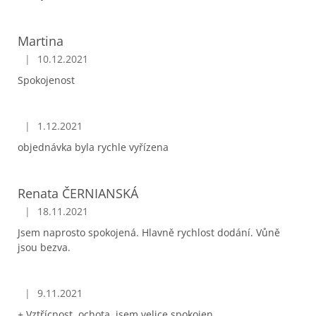
Martina
|
10.12.2021
Hodnocení obchodu je 5 z 5 hvězdiček.
Spokojenost
|
1.12.2021
Hodnocení obchodu je 5 z 5 hvězdiček.
objednávka byla rychle vyřízena
Renata ČERNIANSKÁ
|
18.11.2021
Hodnocení obchodu je 5 z 5 hvězdiček.
Jsem naprosto spokojená. Hlavně rychlost dodání. Vůně
jsou bezva.
|
9.11.2021
Hodnocení obchodu je 5 z 5 hvězdiček.
+ Vztřícnost, ochota, jsem velice spokojen