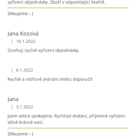
vyřízení objednávky. Zboží v odpovídající kvalitě.
Děkujeme :-)
Jana Kosová
|
18.1.2022
Hodnocení obchodu je 5 z 5 hvězdiček.
Oceňuji rychlé vyřízení objednávky.
|
8.1.2022
Hodnocení obchodu je 5 z 5 hvězdiček.
Rychlé a vstřícné jednání,mohu doporučit
Jana
|
3.1.2022
Hodnocení obchodu je 5 z 5 hvězdiček.
Jsem velice spokojená. Rychlost dodání, příjemné vyřízení.
Vůně krásně voní.
Děkujeme :-)