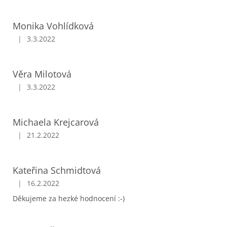
ý
p
i
Monika Vohlídková
s
|
3.3.2022
Hodnocení obchodu je 5 z 5 hvězdiček.
h
o
d
Věra Milotová
n
|
3.3.2022
o
Hodnocení obchodu je 5 z 5 hvězdiček.
c
e
Michaela Krejcarová
n
í
|
21.2.2022
Hodnocení obchodu je 5 z 5 hvězdiček.
Kateřina Schmidtová
|
16.2.2022
Hodnocení obchodu je 5 z 5 hvězdiček.
Děkujeme za hezké hodnocení :-)