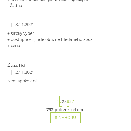
- Žádná
|
8.11.2021
Hodnocení obchodu je 5 z 5 hvězdiček.
+ široký výběr
+ dostupnost jinde obtížně hledaného zboží
+ cena
Zuzana
|
2.11.2021
Hodnocení obchodu je 5 z 5 hvězdiček.
Jsem spokojená
S
1
28
37
t
r
732
položek celkem
O
á
v
NAHORU
n
l
k
o
á