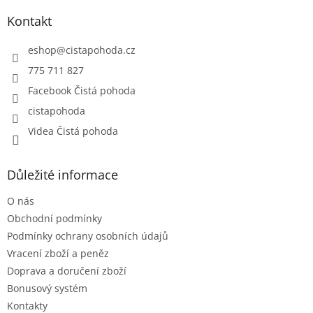
p
a
Kontakt
t
í
eshop
@
cistapohoda.cz
775 711 827
Facebook Čistá pohoda
cistapohoda
Videa Čistá pohoda
Důležité informace
O nás
Obchodní podmínky
Podmínky ochrany osobních údajů
Vracení zboží a peněz
Doprava a doručení zboží
Bonusový systém
Kontakty