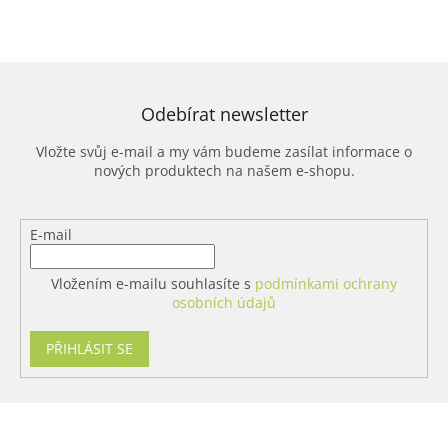
v
d
á
a
n
c
í
í
p
r
Odebírat newsletter
v
k
Vložte svůj e-mail a my vám budeme zasílat informace o
y
nových produktech na našem e-shopu.
v
ý
p
E-mail
i
s
u
Vložením e-mailu souhlasíte s
podmínkami ochrany
osobních údajů
PŘIHLÁSIT SE
Z
á