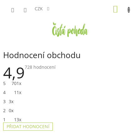
Přejít
NÁKUP
na
CZK
obsah
KOŠÍK
Hodnocení obchodu
4,9
Průměrné
728 hodnocení
hodnocení
obchodu
je
5
701x
4,9
z
4
11x
5
hvězdiček.
3
3x
2
0x
1
13x
PŘIDAT HODNOCENÍ
V