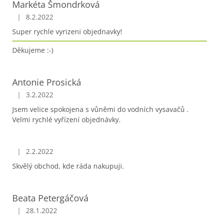
Markéta Šmondrková
|
8.2.2022
Hodnocení obchodu je 5 z 5 hvězdiček.
Super rychle vyrizeni objednavky!
Děkujeme :-)
Antonie Prosická
|
3.2.2022
Hodnocení obchodu je 5 z 5 hvězdiček.
Jsem velice spokojena s vůněmi do vodních vysavačů .
Velmi rychlé vyřízení objednávky.
|
2.2.2022
Hodnocení obchodu je 5 z 5 hvězdiček.
Skvělý obchod, kde ráda nakupuji.
Beata Petergáčová
|
28.1.2022
Hodnocení obchodu je 5 z 5 hvězdiček.