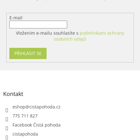
E-mail
Vložením e-mailu souhlasíte s
podmínkami ochrany
osobních údajů
PŘIHLÁSIT SE
Z
á
p
a
Kontakt
t
í
eshop
@
cistapohoda.cz
775 711 827
Facebook Čistá pohoda
cistapohoda