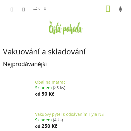
Přejít
NÁKUP
na
CZK
obsah
KOŠÍK
Vakuování a skladování
Nejprodávanější
Obal na matraci
Skladem
(>5 ks)
50 Kč
od
Vakuový pytel s odsáváním Hyla NST
Skladem
(4 ks)
250 Kč
od