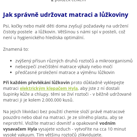
O
v
l
Jak správně udržovat matraci a lůžkoviny
á
d
Psi, kočky nebo malé děti doma zvyšují požadavky na udržení
a
čistoty postele a lůžkovin. Většinou s námi spí v posteli, což
c
není u hygienického hlediska optimální.
í
p
Znamená to:
r
v
zvýšený přísun různých druhů roztočů a mikroorganismů
k
nebezpečí znečištění matrace výkaly nebo močí
y
předčasné proležení matrace a výměnu lůžkovin
v
ý
Při každém převlékání lůžkovin
proto důkladně vyklepejte
p
matraci
elektrickým klepačem Hyla
, aby jste z ní dostali
i
šupinky kůže a chlupy. těmi se živí roztoči - v běžně udržované
s
matraci ji je kolem 2.000.000 kusů.
u
Na jejich likvidaci bez použití chemie složí právě matracové
pouzdro nebo obal na matraci. Je ze silného plastu, aby se
neprotrhl. Vložíte matraci dovnitř a opakovaně
vodním
vysavačem Hyla
vysajete vzduch - vytvoříte na cca 10 minut
vysoké vakuum. Tím většinu roztočů zlikvidujete.