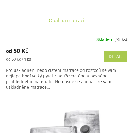
ů
Obal na matraci
Skladem
(>5 ks)
50 Kč
od
DETAIL
Měrná
od 50 Kč / 1 ks
cena:
Pro uskladnění nebo čištění matrace od roztočů se vám
nejlépe hodí velký pytel z houževnatého a pevného
průhledného materiálu. Nemusíte se ani bát, že vám
uskladněné matrace...