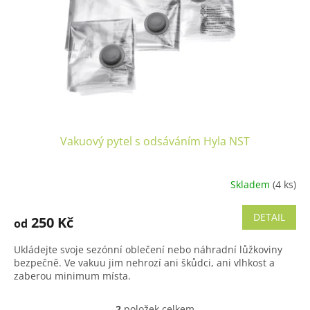
Vakuový pytel s odsáváním Hyla NST
Skladem
(4 ks)
DETAIL
250 Kč
od
Ukládejte svoje sezónní oblečení nebo náhradní lůžkoviny
bezpečně. Ve vakuu jim nehrozí ani škůdci, ani vlhkost a
zaberou minimum místa.
2
položek celkem