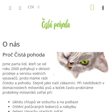
Přejít
NÁKUP
na
CZK
obsah
KOŠÍK
O nás
Proč Čistá pohoda
Jsme parta lidí, kteří se od
roku 2000 pohybují v oblasti
prodeje a servisu vodních
vysavačů. proto máme rádi
čistotu a pohodu. Stejně jako naši zákazníci. Při návštěvách v
domácnostech milovníků psů a koček často probíráme
problémy milovníků zvířat při:
úklidu chlupů ve vzduchu a na podlaze
čištění počůraných koberců a nábytku
řešení zápachu starších zvířat