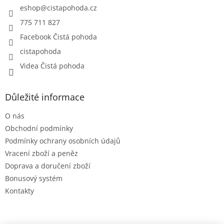
í
eshop
@
cistapohoda.cz
775 711 827
Facebook Čistá pohoda
cistapohoda
Videa Čistá pohoda
Důležité informace
O nás
Obchodní podmínky
Podmínky ochrany osobních údajů
Vracení zboží a peněz
Doprava a doručení zboží
Bonusový systém
Kontakty