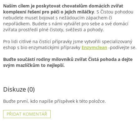
Naším cílem je poskytovat chovatelům domácích zvířat
komplexní řešení pro péči o jejich miláčky
. S Čistou pohodou
nebudete muset bojovat s nežádoucím zápachem či
nepořádkem. Budete s námi vytvářet pro sebe a své domácí
zvířata prostředí plné čistoty, svěžesti a pohody.
Pro lidi citlivé na čistící přípravky jsme vytvořili specializovaný
eshop s bio enzymatickými přípravky
Enzymclean
-podívejte se.
Buďte součástí rodiny milovníků zvířat Čistá pohoda a dejte
svým mazlíčkům to nejlepší.
Diskuze (0)
Buďte první, kdo napíše příspěvek k této položce.
PŘIDAT KOMENTÁŘ