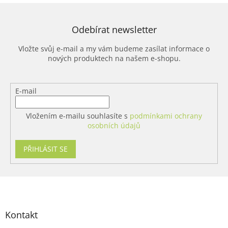
Odebírat newsletter
Vložte svůj e-mail a my vám budeme zasílat informace o
nových produktech na našem e-shopu.
E-mail
Vložením e-mailu souhlasíte s
podmínkami ochrany
osobních údajů
PŘIHLÁSIT SE
Z
á
p
a
Kontakt
t