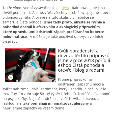
Takže víme. Vodní vysavače jako je
Hyla
, Rainbow a jiné jsou
skvělí pomocníci. Ale nevyřeší všechny problémy spojené s péčí
o domácí zvířata. A právě na tuto skulinu v nabídce se
zaměřuje Čistá pohoda.
Jsme tady proto, abyste se rychle a
pohodlně dostali k efektivním a ekologický přípravkům,
které opravdu umí odstranit zápach pročůraného koberce
nebo matrace
. A můžete je také používat do svých vodních
vysavačů.
Kvůli poradenství a
dovozu těchto přípravků
jsme v roce 2018 pořídili
eshop Čistá pohoda a
otevřeli blog s radami.
Kromě přípravků na
odstranění zápachu moči a
zvířat nabízíme i další sortiment, který usnadňuje péči o vaše
mazlíčky. To zahrnuje široký výběr hřebenů, kartáčů a šamponů
na psy a kočky. Nejenže udrží
srst
vašich zvířat zdravou a
lesklou, ale také
pomáhají minimalizovat alergeny
a
nepříjemné zápachy ve vašem domě.