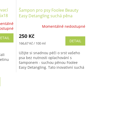
ávací
Šampon pro psy Foolee Beauty
6x18
Easy Detangling suchá pěna
entálně
Momentálně nedostupné
ostupné
250 Kč
ETAIL
DETAIL
Měrná
166,67 Kč / 100 ml
cena:
Užijte si snadnou péči o srst vašeho
ali
psa bez nutnosti oplachování s
etinu
šamponem - suchou pěnou Foolee
Easy Detangling. Tato inovativní suchá
ý...
pěna s arganovým a jojobovým
olejem...