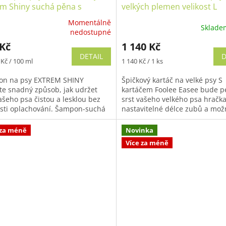
em Shiny suchá pěna s
velkých plemen velikost L
novým olejem
Momentálně
Sklad
ěrné
Průměrné
nedostupné
cení
hodnocení
 Kč
1 140 Kč
ktu
produktu
DETAIL
D
je
Měrná
 Kč / 100 ml
1 140 Kč / 1 ks
5,0
cena:
z
n na psy EXTREM SHINY
Špičkový kartáč na velké psy S
5
jte snadný způsob, jak udržet
kartáčem Foolee Easee bude p
iček.
hvězdiček.
ašeho psa čistou a lesklou bez
srst vašeho velkého psa hračka
sti oplachování. Šampon-suchá
nastavitelné délce zubů a mož
EXTREM SHINY od francouzské
výměny druhu kartáče máte v
..
pod...
 za méně
Novinka
Více za méně