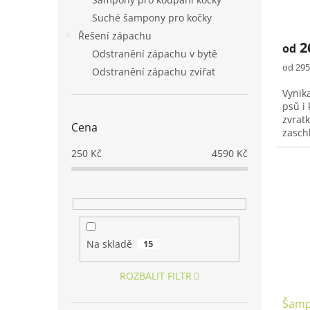
moči
ů
Suché šampony pro kočky
Prům
hodno
Řešení zápachu
2
od
produ
Odstranění zápachu v bytě
je
Měrná
od 295 
Odstranění zápachu zvířat
5,0
cena:
z
Vynika
5
psů i
hvězd
zvrat
Cena
zaschl
jak pe
250
Kč
4590
Kč
Na skladě
15
ROZBALIT FILTR
Šamp