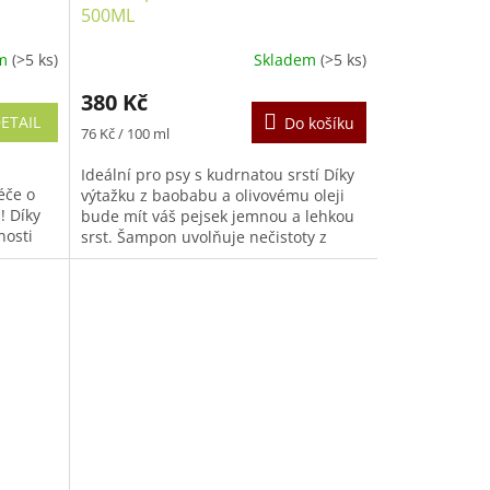
500ML
em
(>5 ks)
Skladem
(>5 ks)
380 Kč
ETAIL
Do košíku
Měrná
76 Kč / 100 ml
cena:
Ideální pro psy s kudrnatou srstí Díky
éče o
výtažku z baobabu a olivovému oleji
! Díky
bude mít váš pejsek jemnou a lehkou
nosti
srst. Šampon uvolňuje nečistoty z
šechno
kožíšku, ale ponechává přírodní...