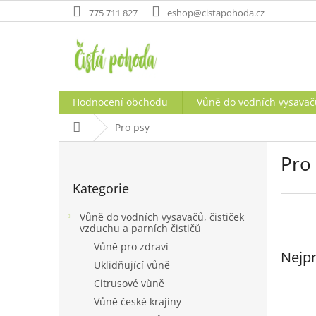
Přejít
775 711 827
eshop@cistapohoda.cz
na
obsah
Hodnocení obchodu
Vůně do vodních vysavačů
Domů
Pro psy
P
Pro
o
Přeskočit
s
Kategorie
kategorie
t
r
Vůně do vodních vysavačů, čističek
a
vzduchu a parních čističů
n
Vůně pro zdraví
Nejpr
n
Uklidňující vůně
í
Citrusové vůně
p
a
Vůně české krajiny