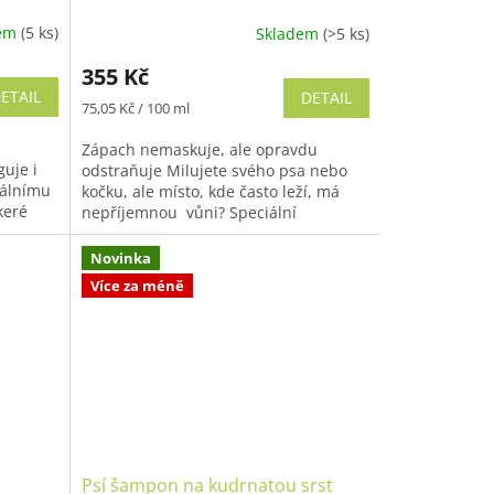
dem
(5 ks)
Skladem
(>5 ks)
Průměrné
hodnocení
355 Kč
produktu
ETAIL
DETAIL
je
Měrná
75,05 Kč / 100 ml
5,0
cena:
z
Zápach nemaskuje, ale opravdu
5
guje i
odstraňuje Milujete svého psa nebo
hvězdiček.
rálnímu
kočku, ale místo, kde často leží, má
keré
nepříjemnou vůni? Speciální
.
přípravek vám pomůže odstranit pach
ze:...
Novinka
Více za méně
Psí šampon na kudrnatou srst