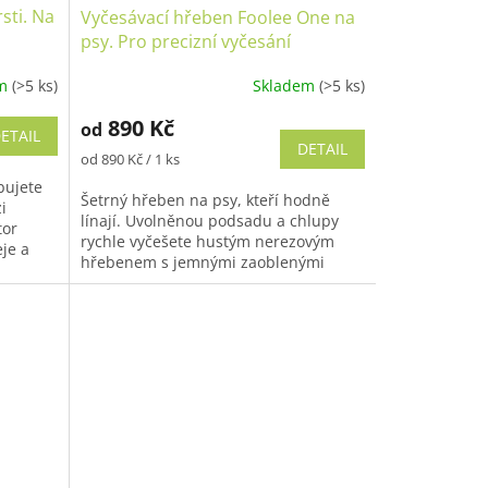
sti. Na
Vyčesávací hřeben Foolee One na
psy. Pro precizní vyčesání
podsady a staré srsti.
em
(>5 ks)
Skladem
(>5 ks)
Průměrné
hodnocení
890 Kč
od
produktu
ETAIL
DETAIL
je
Měrná
od 890 Kč / 1 ks
5,0
cena:
bujete
z
Šetrný hřeben na psy, kteří hodně
i
5
línají. Uvolněnou podsadu a chlupy
tor
hvězdiček.
rychle vyčešete hustým nerezovým
je a
hřebenem s jemnými zaoblenými
uje...
zuby. Během chvilky zbavíte pejska
nepříjemné...