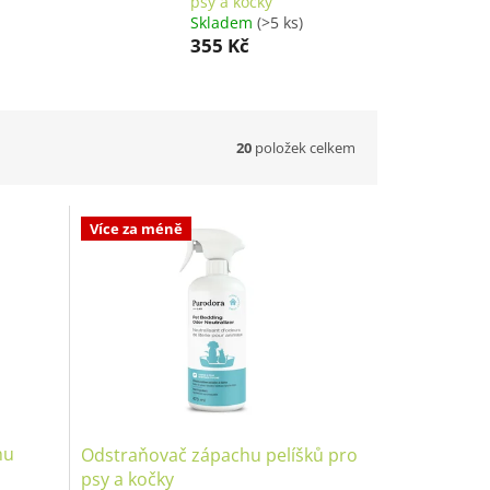
psy a kočky
Skladem
(>5 ks)
355 Kč
20
položek celkem
Více za méně
hu
Odstraňovač zápachu pelíšků pro
psy a kočky