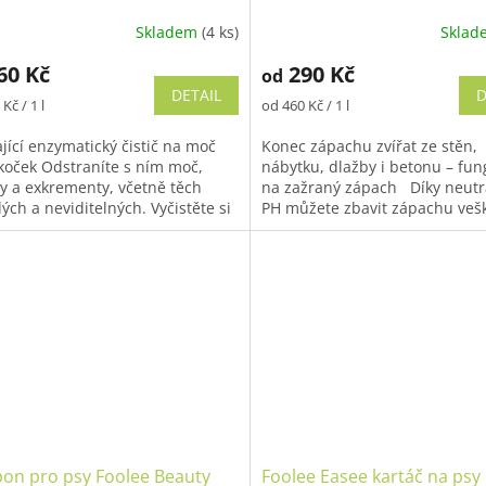
 psů a koček
Skladem
(4 ks)
Skla
ěrné
Průměrné
cení
hodnocení
60 Kč
290 Kč
od
ktu
produktu
DETAIL
D
je
Měrná
Kč / 1 l
od 460 Kč / 1 l
5,0
cena:
z
jící enzymatický čistič na moč
Konec zápachu zvířat ze stěn,
5
 koček Odstraníte s ním moč,
nábytku, dlažby i betonu – fun
iček.
hvězdiček.
ky a exkrementy, včetně těch
na zažraný zápach Díky neut
ých a neviditelných. Vyčistěte si
PH můžete zbavit zápachu veš
vné plochy - zdi, kola...
nenasákavé vnitřní i venkovní..
on pro psy Foolee Beauty
Foolee Easee kartáč na psy