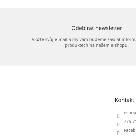
Odebírat newsletter
Vložte svůj e-mail a my vám budeme zasílat infor
produktech na našem e-shopu.
Z
á
p
a
t
Kontakt
í
esho
775 7
Faceb