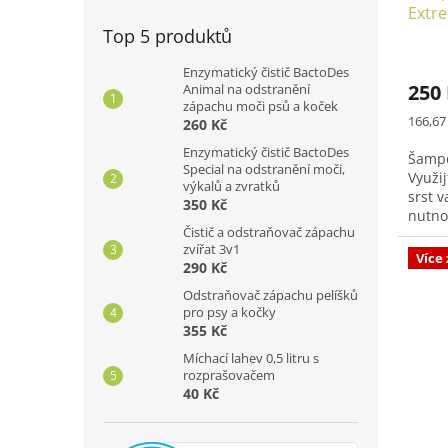
Extr
Top 5 produktů
arga
Prům
Enzymatický čistič BactoDes
hodno
250
Animal na odstranění
produ
zápachu moči psů a koček
je
Měrná
166,67
260 Kč
5,0
cena:
z
Enzymatický čistič BactoDes
Šampo
Special na odstranění moči,
5
Využi
výkalů a zvratků
hvězd
srst v
350 Kč
nutno
Čistič a odstraňovač zápachu
pěna 
zvířat 3v1
firmy.
Více
290 Kč
Odstraňovač zápachu pelíšků
pro psy a kočky
355 Kč
Míchací lahev 0,5 litru s
rozprašovačem
40 Kč