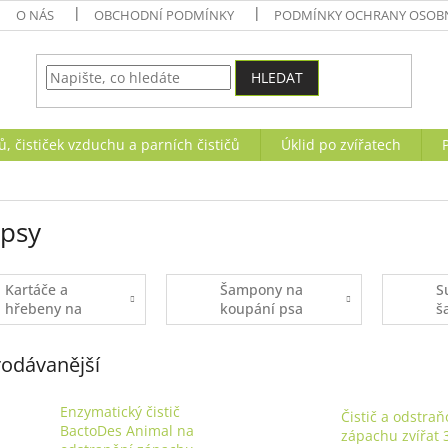
O NÁS
OBCHODNÍ PODMÍNKY
PODMÍNKY OCHRANY OSOBN
HLEDAT
, čističek vzduchu a parních čističů
Úklid po zvířatech
 psy
Kartáče a
Šampony na
S
hřebeny na
koupání psa
š
psy
p
odávanější
Enzymatický čistič
Čistič a odstra
BactoDes Animal na
zápachu zvířat 