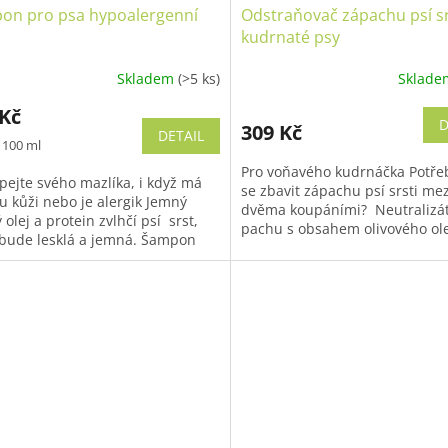
on pro psa hypoalergenní
Odstraňovač zápachu psí sr
kudrnaté psy
Skladem
(>5 ks)
Sklad
 Kč
D
309 Kč
DETAIL
/ 100 ml
Pro voňavého kudrnáčka Potře
pejte svého mazlíka, i když má
se zbavit zápachu psí srsti mez
ou kůži nebo je alergik Jemný
dvěma koupáními? Neutralizá
 olej a protein zvlhčí psí srst,
pachu s obsahem olivového ole
 bude lesklá a jemná. Šampon
proteinu baobabu navíc podpor
vymyjete i z...