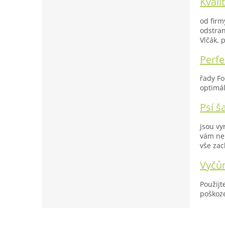
Kvali
od firm
odstran
Vlčák, 
Perfe
řady Fo
optimál
Psí 
jsou vy
vám nep
vše zac
Vyčůr
Použijt
poškoz