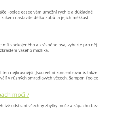
rtáče Foolee easee vám umožní rychle a důkladně
m klikem nastavíte délku zubů a jejich měkkost.
e mít spokojeného a krásného psa, vyberte pro něj
 zkrášlení vašeho mazlíka.
l ten nejkrásnější. Jsou velmi koncentrované, takže
yválí v různých smradlavých věcech, šampon Foolee
pach moči ?
lehlivě odstraní všechny zbytky moče a zápachu bez