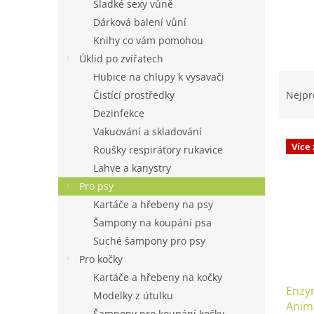
n
Sladké sexy vůně
e
Dárková balení vůní
l
Knihy co vám pomohou
Úklid po zvířatech
Ř
Hubice na chlupy k vysavači
a
Čistící prostředky
Nejpr
z
Dezinfekce
e
Vakuování a skladování
V
n
Více
Roušky respirátory rukavice
ý
í
p
p
Lahve a kanystry
i
r
Pro psy
s
o
Kartáče a hřebeny na psy
p
d
Šampony na koupání psa
r
u
Suché šampony pro psy
o
k
Pro kočky
d
t
u
ů
Kartáče a hřebeny na kočky
Enzym
k
Modelky z útulku
Anim
t
Šampony pro koupání kočky