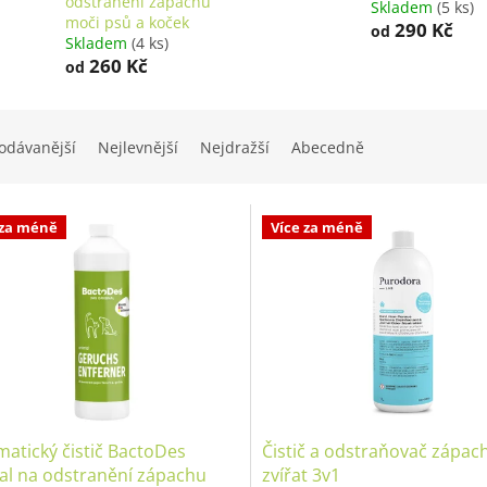
odstranění zápachu
Skladem
(5 ks)
moči psů a koček
290 Kč
od
Skladem
(4 ks)
260 Kč
od
odávanější
Nejlevnější
Nejdražší
Abecedně
 za méně
Více za méně
atický čistič BactoDes
Čistič a odstraňovač zápac
al na odstranění zápachu
zvířat 3v1