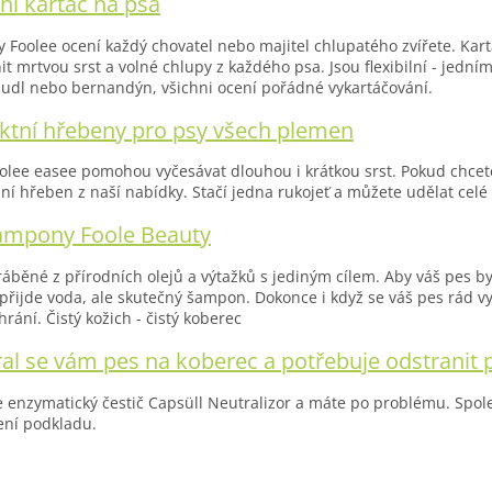
o
tní kartáč na psa
a
v
c
á
y Foolee ocení každý chovatel nebo majitel chlupatého zvířete. Ka
í
n
it mrtvou srst a volné chlupy z každého psa. Jsou flexibilní - jední
p
í
pudl nebo bernandýn, všichni ocení pořádné vykartáčování.
r
v
ktní hřebeny pro psy všech plemen
k
y
olee easee pomohou vyčesávat dlouhou i krátkou srst. Pokud chcet
v
ní hřeben z naší nabídky. Stačí jedna rukojeť a můžete udělat celé
ý
p
šampony Foole Beauty
i
s
ráběné z přírodních olejů a výtažků s jediným cílem. Aby váš pes by
u
řijde voda, ale skutečný šampon. Dokonce i když se váš pes rád v
hrání. Čistý kožich - čistý koberec
al se vám pes na koberec a potřebuje odstranit 
e enzymatický čestič Capsüll Neutralizor a máte po problému. Spo
ení podkladu.