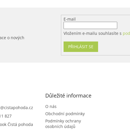
E-mail
Vložením e-mailu souhlasíte s
pod
mace o nových
PŘIHLÁSIT SE
Důležité informace
O nás
p
@
cistapohoda.cz
Obchodní podmínky
11 827
Podmínky ochrany
ook Čistá pohoda
osobních údajů