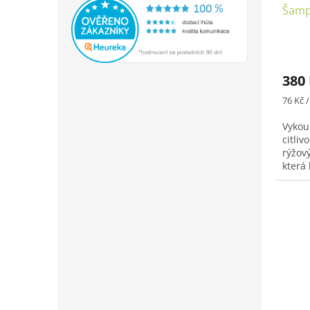
Šamp
380
Měrná
76 Kč 
cena:
Vykou
citliv
rýžový
která
lehce 