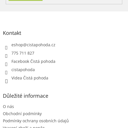
Z
á
p
a
Kontakt
t
í
eshop
@
cistapohoda.cz
775 711 827
Facebook Čistá pohoda
cistapohoda
Videa Čistá pohoda
Důležité informace
O nás
Obchodní podmínky
Podmínky ochrany osobních údajů
Vracení zboží a peněz