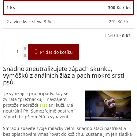
1 ks
300 Kč
/ ks
2 a více ks = sleva 3 %
291 Kč
/ ks
Ušetříte
0 Kč
Přidat do košíku
Snadno zneutralizujete zápach skunka,
výměšků z análních žláz a pach mokré srsti
psů
Je vynikající pro případy, kdy se
zvířata "přeznačkují" navzájem,
protože
nedráždí
srst
ani kůži. Má
neutrální Ph. Samozřejmě odstraní
zápach i z předmětů a vybavení.
Smradu zbavíte svoje miláčky velmi snadno-stačí nastříkat a
bez oplachování vmasírovat do kožichu.
Zůstane jim jen
sladká