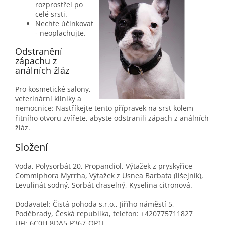
rozprostřel po
celé srsti.
Nechte účinkovat
-
n
eoplachujte.
Odstranění
zápachu z
análních žláz
Pro kosmetické salony,
veterinární kliniky a
nemocnice: Nastříkejte tento přípravek na srst kolem
řitního otvoru zvířete, abyste odstranili zápach z análních
žláz.
Složení
Voda, Polysorbát 20, Propandiol, Výtažek z pryskyřice
Commiphora Myrrha, Výtažek z Usnea Barbata (lišejník),
Levulinát sodný, Sorbát draselný, Kyselina citronová.
Dodavatel: Čistá pohoda s.r.o., Jiřího náměstí 5,
Poděbrady, Česká republika, telefon: +420775711827
UFI: 6C0H-8DA5-P367-QP1J