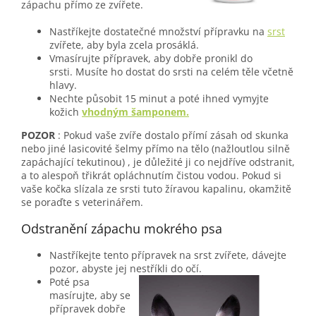
zápachu přímo ze zvířete.
Nastříkejte dostatečné množství přípravku na
srst
zvířete, aby byla zcela prosáklá.
Vmasírujte přípravek, aby dobře pronikl do
srsti.
M
usíte ho dostat do srsti na celém těle včetně
hlavy.
Nechte působit 15 minut a poté ihned vymyjte
kožich
vhodným šamponem.
POZOR
: Pokud vaše zvíře dostalo přímí zásah od skunka
nebo jiné lasicovité šelmy přímo na tělo (nažloutlou silně
zapáchající tekutinou) , je důležité ji co nejdříve odstranit,
a to alespoň třikrát opláchnutím čistou vodou.
Pokud si
vaše kočka slízala ze srsti tuto žíravou kapalinu, okamžitě
se poraďte s veterinářem.
Odstranění zápachu mokrého psa
Nastříkejte tento přípravek na srst zvířete, dávejte
pozor, abyste jej nestříkli do očí.
Poté psa
masírujte, aby se
přípravek dobře