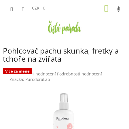
Přejít
NÁKUP
na
CZK
obsah
KOŠÍK
Pohlcovač pachu skunka, fretky a
tchoře na zvířata
Více za méně
Průměrné
1 hodnocení
Podrobnosti hodnocení
hodnocení
Značka:
PurodoraLab
produktu
je
5,0
z
5
hvězdiček.