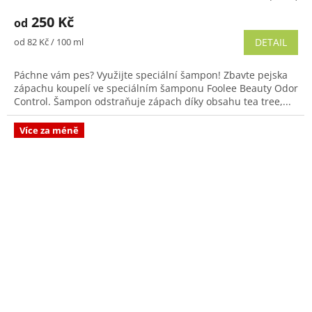
hodnocení
250 Kč
od
produktu
je
Měrná
od 82 Kč / 100 ml
DETAIL
5,0
cena:
z
Páchne vám pes? Využijte speciální šampon! Zbavte pejska
5
zápachu koupelí ve speciálním šamponu Foolee Beauty Odor
hvězdiček.
Control. Šampon odstraňuje zápach díky obsahu tea tree,...
Více za méně