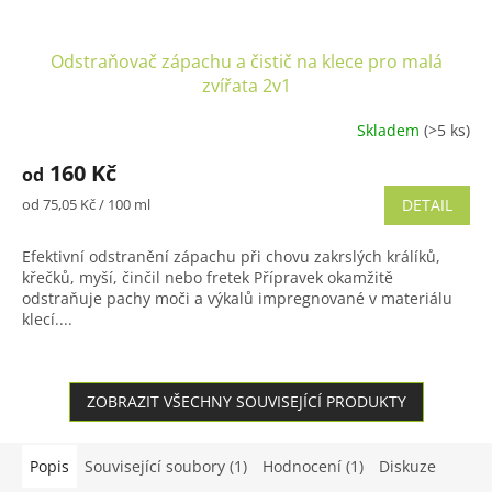
Odstraňovač zápachu a čistič na klece pro malá
zvířata 2v1
Skladem
(>5 ks)
Průměrné
hodnocení
160 Kč
od
produktu
je
Měrná
od 75,05 Kč / 100 ml
DETAIL
5,0
cena:
z
Efektivní odstranění zápachu při chovu zakrslých králíků,
5
křečků, myší, činčil nebo fretek Přípravek okamžitě
hvězdiček.
odstraňuje pachy moči a výkalů impregnované v materiálu
klecí....
ZOBRAZIT VŠECHNY SOUVISEJÍCÍ PRODUKTY
Popis
Související soubory (1)
Hodnocení (1)
Diskuze