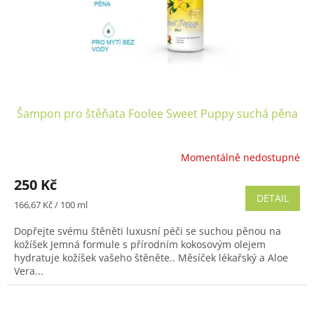
Šampon pro štěňata Foolee Sweet Puppy suchá pěna
Momentálně nedostupné
250 Kč
DETAIL
Měrná
166,67 Kč / 100 ml
cena:
Dopřejte svému štěněti luxusní péči se suchou pěnou na
kožíšek Jemná formule s přírodním kokosovým olejem
hydratuje kožíšek vašeho štěněte.. Měsíček lékařský a Aloe
Vera...