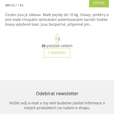
DETAIL
je
Měrná
880 Kč / 1 ks
5,0
cena:
z
Česání psa je zábava Malé pejsky do 10 kg, čivavy, yorkširy a
5
jiné malé chlupáče vyčesávání patentovanými kartáči Foolee
hvězdiček.
Eeasy vyloženě baví. Jsou bezpečné, příjemně jim...
S
1
2
t
r
20
položek celkem
O
á
v
NAHORU
n
l
k
o
á
v
d
á
a
n
c
í
í
p
r
Odebírat newsletter
v
k
Vložte svůj e-mail a my vám budeme zasílat informace o
y
nových produktech na našem e-shopu.
v