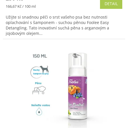
DETAIL
Měrná
166,67 Kč / 100 ml
cena:
Užijte si snadnou péči o srst vašeho psa bez nutnosti
oplachování s šamponem - suchou pěnou Foolee Easy
Detangling. Tato inovativní suchá pěna s arganovým a
jojobovým olejem...