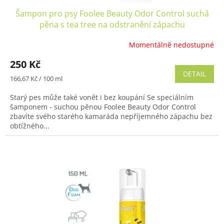
Šampon pro psy Foolee Beauty Odor Control suchá
pěna s tea tree na odstranění zápachu
Momentálně nedostupné
Průměrné
hodnocení
250 Kč
produktu
DETAIL
je
Měrná
166,67 Kč / 100 ml
5,0
cena:
z
Starý pes může také vonět i bez koupání Se speciálním
5
šamponem - suchou pěnou Foolee Beauty Odor Control
hvězdiček.
zbavíte svého starého kamaráda nepříjemného zápachu bez
obtížného...