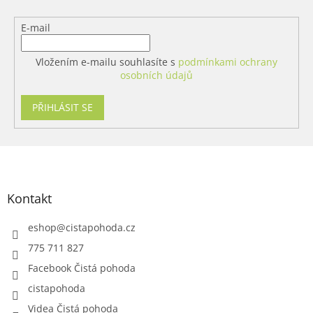
ý
p
E-mail
i
s
u
Vložením e-mailu souhlasíte s
podmínkami ochrany
osobních údajů
PŘIHLÁSIT SE
Z
á
p
a
Kontakt
t
í
eshop
@
cistapohoda.cz
775 711 827
Facebook Čistá pohoda
cistapohoda
Videa Čistá pohoda