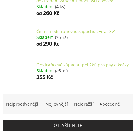
odstranění zápachu moči psů a koček
Skladem
(4 ks)
260 Kč
od
Čistič a odstraňovač zápachu zvířat 3v1
Skladem
(>5 ks)
290 Kč
od
Odstraňovač zápachu pelíšků pro psy a kočky
Skladem
(>5 ks)
355 Kč
Ř
a
Nejprodávanější
Nejlevnější
Nejdražší
Abecedně
z
e
n
OTEVŘÍT FILTR
í