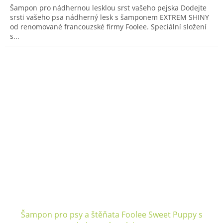
z
Šampon pro nádhernou lesklou srst vašeho pejska Dodejte
5
srsti vašeho psa nádherný lesk s šamponem EXTREM SHINY
hvězdiček.
od renomované francouzské firmy Foolee. Speciální složení
s...
Šampon pro psy a štěňata Foolee Sweet Puppy s