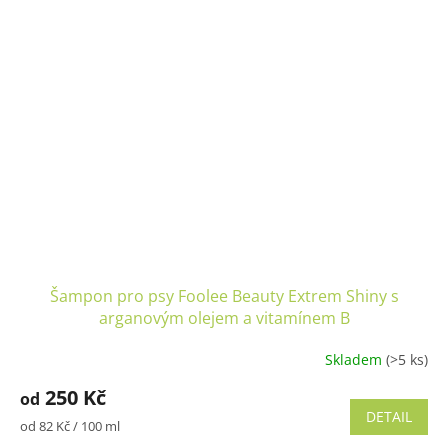
Šampon pro psy Foolee Beauty Extrem Shiny s
arganovým olejem a vitamínem B
Skladem
(>5 ks)
Průměrné
hodnocení
250 Kč
od
produktu
DETAIL
je
Měrná
od 82 Kč / 100 ml
5,0
cena: