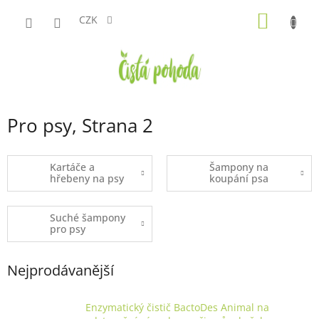
Přejít
NÁKUP
na
CZK
obsah
KOŠÍK
Pro psy
, Strana 2
Kartáče a
Šampony na
hřebeny na psy
koupání psa
Suché šampony
pro psy
Nejprodávanější
Enzymatický čistič BactoDes Animal na