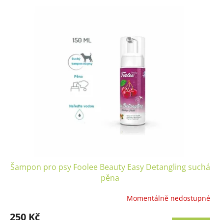
p
V
r
ý
o
p
d
i
u
s
k
p
t
r
ů
o
d
u
k
t
ů
Šampon pro psy Foolee Beauty Easy Detangling suchá
pěna
Momentálně nedostupné
250 Kč