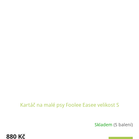
Kartáč na malé psy Foolee Easee velikost S
Skladem
(5 balení)
Průměrné
hodnocení
880 Kč
produktu