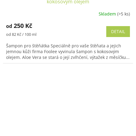
kokosovým olejem
Skladem
(>5 ks)
250 Kč
od
DETAIL
Měrná
od 82 Kč / 100 ml
cena:
Šampon pro štěňátka Speciálně pro vaše štěňata a jejich
jemnou kůži firma Foolee vyvinula šampon s kokosovým
olejem. Aloe Vera se stará o její zvlhčení, výtažek z měsíčku...