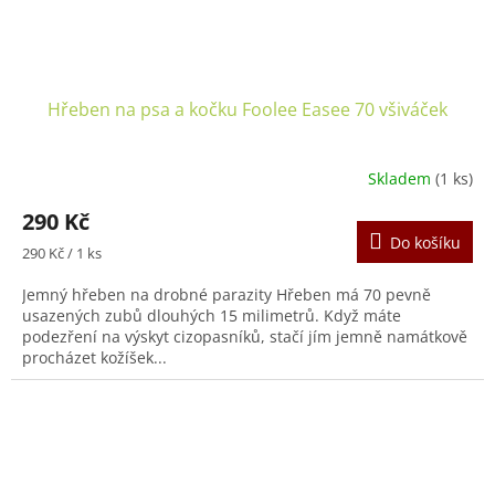
Hřeben na psa a kočku Foolee Easee 70 všiváček
Skladem
(1 ks)
290 Kč
Do košíku
Měrná
290 Kč / 1 ks
cena:
Jemný hřeben na drobné parazity Hřeben má 70 pevně
usazených zubů dlouhých 15 milimetrů. Když máte
podezření na výskyt cizopasníků, stačí jím jemně namátkově
procházet kožíšek...