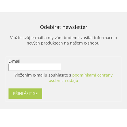
Odebírat newsletter
Vložte svůj e-mail a my vám budeme zasílat informace o
nových produktech na našem e-shopu.
E-mail
Vložením e-mailu souhlasíte s
podmínkami ochrany
osobních údajů
PŘIHLÁSIT SE
Z
á
p