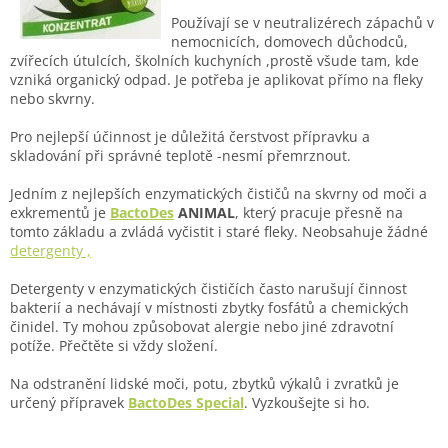
Používají se v neutralizérech zápachů v
nemocnicích, domovech důchodců,
zvířecích útulcích, školních kuchyních ,prostě všude tam, kde
vzniká organický odpad. Je potřeba je aplikovat přímo na fleky
nebo skvrny.
Pro nejlepší účinnost je důležitá čerstvost přípravku a
skladování při správné teplotě -nesmí přemrznout.
Jedním z nejlepších enzymatických čističů na skvrny od moči a
exkrementů je
BactoDes
ANIMAL
, který pracuje přesně na
tomto základu a zvládá vyčistit i staré fleky. Neobsahuje žádné
detergenty ,
Detergenty v enzymatických čističích často narušují činnost
bakterií a nechávají v místnosti zbytky fosfátů a chemických
činidel. Ty mohou způsobovat alergie nebo jiné zdravotní
potíže. Přečtěte si vždy složení.
Na odstranění lidské moči, potu, zbytků výkalů i zvratků je
určený přípravek
BactoDes Special
. Vyzkoušejte si ho.