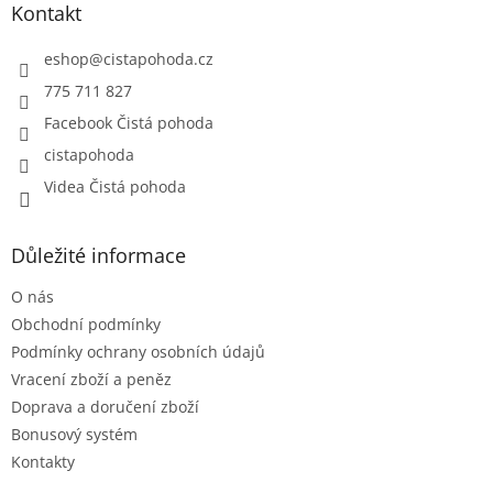
a
Kontakt
t
í
eshop
@
cistapohoda.cz
775 711 827
Facebook Čistá pohoda
cistapohoda
Videa Čistá pohoda
Důležité informace
O nás
Obchodní podmínky
Podmínky ochrany osobních údajů
Vracení zboží a peněz
Doprava a doručení zboží
Bonusový systém
Kontakty