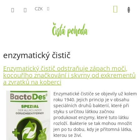
Přejít
NÁKUP
na
CZK
obsah
KOŠÍK
enzymatický čistič
Enzymatický čistič odstraňuje zápach moči,
kocouřího značkování i skvrny od exkrementů
a zvratků na koberci
Enzymatické čističe se objevily už kolem
roku 1940. Jejich princip je v obsahu
speciálních druhů bakterií, které při
styku s určitou látkou začnou
produkovat enzymy, které tuto látku
rozloží. Bakterie se tak mohou množit
jen po tu dobu, kdy je přítomná látka,
kterou se živí.