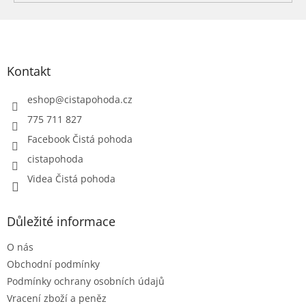
Z
á
p
a
Kontakt
t
í
eshop
@
cistapohoda.cz
775 711 827
Facebook Čistá pohoda
cistapohoda
Videa Čistá pohoda
Důležité informace
O nás
Obchodní podmínky
Podmínky ochrany osobních údajů
Vracení zboží a peněz