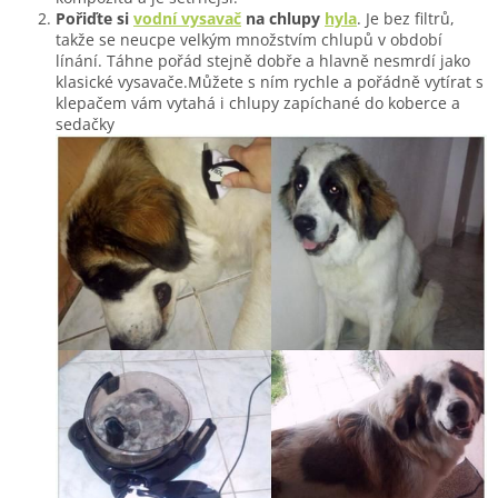
Pořiďte si
vodní vysavač
na chlupy
hyla
. Je bez filtrů,
takže se neucpe velkým množstvím chlupů v období
línání. Táhne pořád stejně dobře a hlavně nesmrdí jako
klasické vysavače.Můžete s ním rychle a pořádně vytírat s
klepačem vám vytahá i chlupy zapíchané do koberce a
sedačky