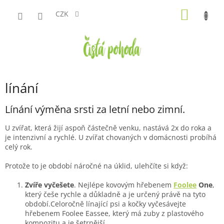
Přejít
NÁKUP
na
CZK
obsah
KOŠÍK
línání
Línání výměna srsti za letní nebo zimní.
U zvířat, která žijí aspoň částečně venku, nastává 2x do roka a
je intenzivní a rychlé. U zvířat chovaných v domácnosti probíhá
celý rok.
Protože to je období náročné na úklid, ulehčíte si když:
Zvíře vyčešete
. Nejlépe kovovým hřebenem
Foolee
One
,
který češe rychle a důkladně a je určený právě na tyto
období.Celoročně línající psi a kočky vyčesávejte
hřebenem Foolee Eassee, který má zuby z plastového
kompozitu a je šetrnější.