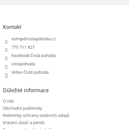
Z
á
p
a
Kontakt
t
í
eshop
@
cistapohoda.cz
775 711 827
Facebook Čistá pohoda
cistapohoda
Videa Čistá pohoda
Důležité informace
O nás
Obchodní podmínky
Podmínky ochrany osobních údajů
Vracení zboží a peněz