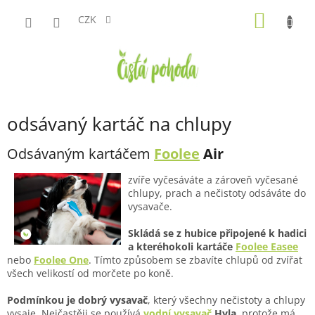
Přejít
NÁKUP
na
CZK
obsah
KOŠÍK
odsávaný kartáč na chlupy
Odsávaným kartáčem
Foolee
Air
zvíře vyčesáváte a zároveň vyčesané
chlupy, prach a nečistoty odsáváte do
vysavače.
Skládá se z hubice připojené k hadici
a kteréhokoli kartáče
Foolee Easee
nebo
Foolee One
. Tímto způsobem se zbavíte chlupů od zvířat
všech velikostí od morčete po koně.
Podmínkou je dobrý vysavač
, který všechny nečistoty a chlupy
vysaje. Nejčastěji se používá
vodní vysavač
Hyla
, protože má