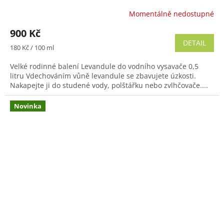
Momentálně nedostupné
900 Kč
DETAIL
Měrná
180 Kč / 100 ml
cena:
Velké rodinné balení Levandule do vodního vysavače 0,5
litru Vdechováním vůně levandule se zbavujete úzkosti.
Nakapejte ji do studené vody, polštářku nebo zvlhčovače....
Novinka