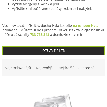
Vyčistí alergeny z koček a psů.
Vyčistíte s ní počůrané sedačky, koberce i nábytek
Vodní vysavač a čistič vzduchu Hyla koupíte
na eshopu Hyla
po
přihlášení. Můžete si ho i předem vyzkoušet - zavolejte na linku
péče o zákazníky
733 738 343
a domluvte si termín
OTEVŘÍT FILTR
Ř
a
Nejprodávanější
Nejlevnější
Nejdražší
Abecedně
z
e
V
n
ý
í
p
p
i
r
s
o