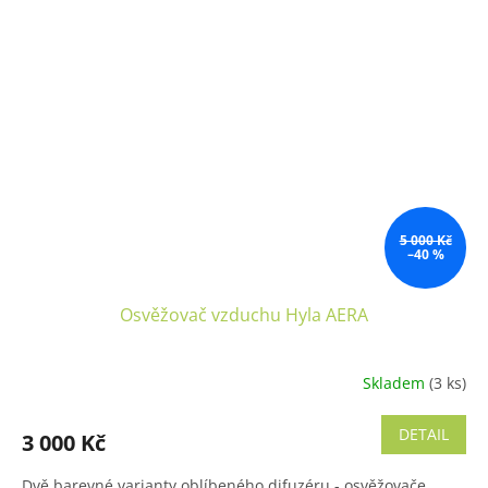
5 000 Kč
–40 %
Osvěžovač vzduchu Hyla AERA
Skladem
(3 ks)
Průměrné
hodnocení
produktu
DETAIL
3 000 Kč
je
5,0
Dvě barevné varianty oblíbeného difuzéru - osvěžovače