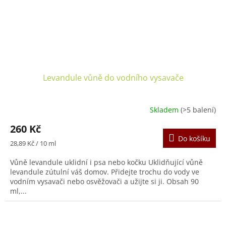
Levandule vůně do vodního vysavače
Skladem
(>5 balení)
260 Kč
Do košíku
Měrná
28,89 Kč / 10 ml
cena:
Vůně levandule uklidní i psa nebo kočku Uklidňující vůně
levandule zútulní váš domov. Přidejte trochu do vody ve
vodním vysavači nebo osvěžovači a užijte si ji. Obsah 90
ml,...