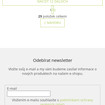
NAČÍST 12 DALŠÍCH
S
1
3
t
O
r
29
položek celkem
v
á
l
NAHORU
n
á
k
o
d
v
a
á
c
n
í
í
p
r
v
Odebírat newsletter
k
y
Vložte svůj e-mail a my vám budeme zasílat informace o
v
nových produktech na našem e-shopu.
ý
p
i
E-mail
s
u
Vložením e-mailu souhlasíte s
podmínkami ochrany
osobních údajů