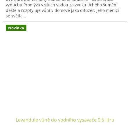
z
vzduchu Promývá vzduch vodou za zvuku tichého šumění
5
deště a rozptyluje vůni v domově jako difuzér. Jeho měnící
hvězdiček.
se světla...
Novinka
Levandule vůně do vodního vysavače 0,5 litru