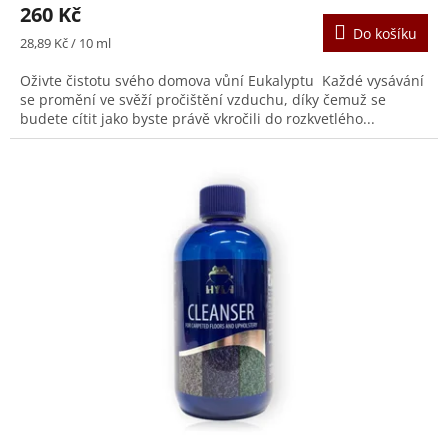
260 Kč
Do košíku
Měrná
28,89 Kč / 10 ml
cena:
Oživte čistotu svého domova vůní Eukalyptu Každé vysávání
se promění ve svěží pročištění vzduchu, díky čemuž se
budete cítit jako byste právě vkročili do rozkvetlého...