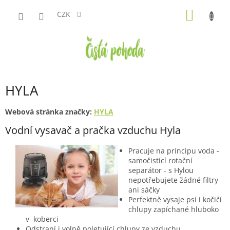
Přejít
NÁKUP
na
CZK
obsah
KOŠÍK
HYLA
Webová stránka značky:
HYLA
Vodní vysavač a pračka vzduchu Hyla
Pracuje na principu voda -
samočistící rotační
separátor - s Hylou
nepotřebujete žádné filtry
ani sáčky
Perfektně vysaje psí i kočičí
chlupy zapíchané hluboko
v koberci
Odstraní i volně poletující chlupy ze vzduchu.