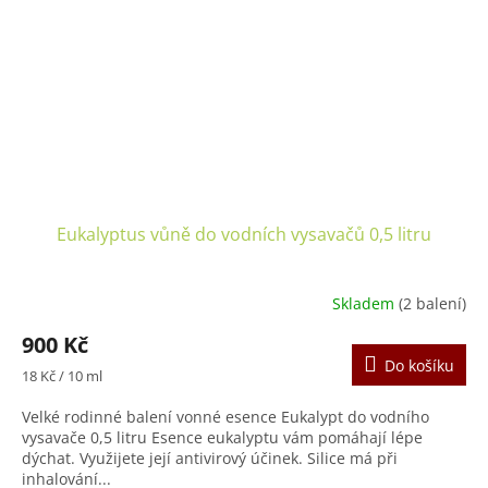
Eukalyptus vůně do vodních vysavačů 0,5 litru
Skladem
(2 balení)
Průměrné
hodnocení
900 Kč
produktu
Do košíku
je
Měrná
18 Kč / 10 ml
5,0
cena:
z
Velké rodinné balení vonné esence Eukalypt do vodního
5
vysavače 0,5 litru Esence eukalyptu vám pomáhají lépe
hvězdiček.
dýchat. Využijete její antivirový účinek. Silice má při
inhalování...