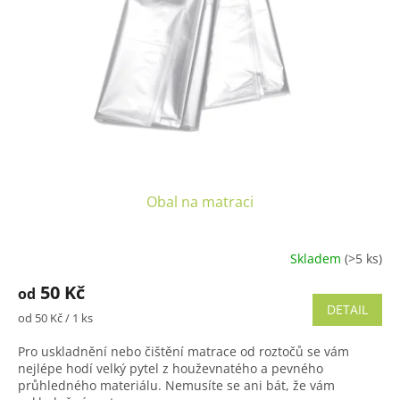
p
d
r
u
o
k
d
t
u
ů
k
t
ů
Obal na matraci
Skladem
(>5 ks)
50 Kč
od
DETAIL
Měrná
od 50 Kč / 1 ks
cena:
Pro uskladnění nebo čištění matrace od roztočů se vám
nejlépe hodí velký pytel z houževnatého a pevného
průhledného materiálu. Nemusíte se ani bát, že vám