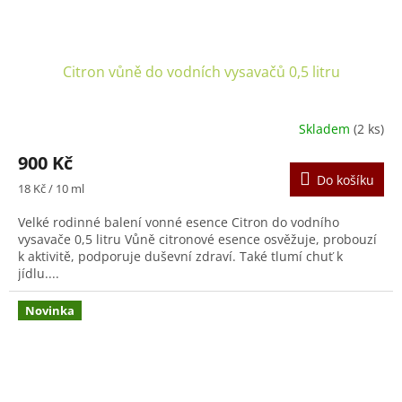
Citron vůně do vodních vysavačů 0,5 litru
Skladem
(2 ks)
900 Kč
Do košíku
Měrná
18 Kč / 10 ml
cena:
Velké rodinné balení vonné esence Citron do vodního
vysavače 0,5 litru Vůně citronové esence osvěžuje, probouzí
k aktivitě, podporuje duševní zdraví. Také tlumí chuť k
jídlu....
Novinka