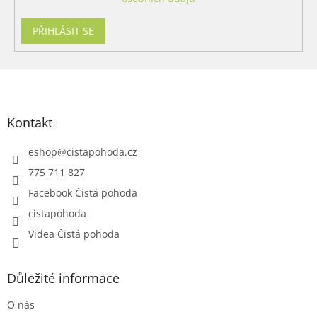
PŘIHLÁSIT SE
Z
á
p
a
Kontakt
t
í
eshop
@
cistapohoda.cz
775 711 827
Facebook Čistá pohoda
cistapohoda
Videa Čistá pohoda
Důležité informace
O nás