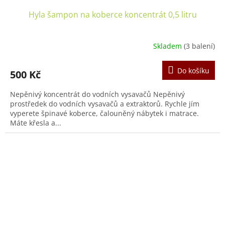
Hyla šampon na koberce koncentrát 0,5 litru
Skladem
(3 balení)
Průměrné
hodnocení
produktu
Do košíku
500 Kč
je
5,0
Nepěnivý koncentrát do vodních vysavačů Nepěnivý
z
prostředek do vodních vysavačů a extraktorů. Rychle jím
5
vyperete špinavé koberce, čalouněný nábytek i matrace.
hvězdiček.
Máte křesla a...