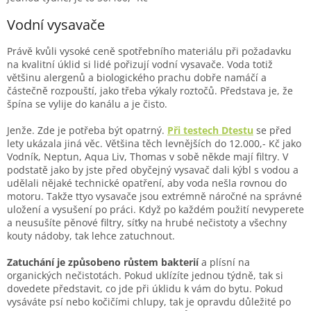
Vodní vysavače
Právě kvůli vysoké ceně spotřebního materiálu při požadavku
na kvalitní úklid si lidé pořizují vodní vysavače. Voda totiž
většinu alergenů a biologického prachu dobře namáčí a
částečně rozpouští, jako třeba výkaly roztočů. Představa je, že
špína se vylije do kanálu a je čisto.
Jenže. Zde je potřeba být opatrný.
Při testech Dtestu
se před
lety ukázala jiná věc. Většina těch levnějších do 12.000,- Kč jako
Vodník, Neptun, Aqua Liv, Thomas v sobě někde mají filtry. V
podstatě jako by jste před obyčejný vysavač dali kýbl s vodou a
udělali nějaké technické opatření, aby voda nešla rovnou do
motoru. Takže ttyo vysavače jsou extrémně náročné na správné
uložení a vysušení po práci. Když po každém použití nevyperete
a neusušíte pěnové filtry, síťky na hrubé nečistoty a všechny
kouty nádoby, tak lehce zatuchnout.
Zatuchání je způsobeno růstem bakterií
a plísní na
organických nečistotách. Pokud uklízíte jednou týdně, tak si
dovedete představit, co jde při úklidu k vám do bytu. Pokud
vysáváte psí nebo kočičími chlupy, tak je opravdu důležité po