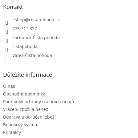
a
Kontakt
t
í
eshop
@
cistapohoda.cz
775 711 827
Facebook Čistá pohoda
cistapohoda
Videa Čistá pohoda
Důležité informace
O nás
Obchodní podmínky
Podmínky ochrany osobních údajů
Vracení zboží a peněz
Doprava a doručení zboží
Bonusový systém
Kontakty