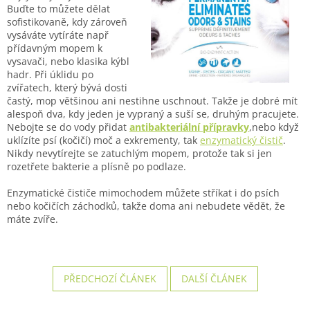
Buďte to můžete dělat
sofistikovaně, kdy zároveň
vysáváte vytíráte např
přídavným mopem k
vysavači, nebo klasika kýbl
hadr. Při úklidu po
zvířatech, který bývá dosti
častý, mop většinou ani nestihne uschnout. Takže je dobré mít
alespoň dva, kdy jeden je vypraný a suší se, druhým pracujete.
Nebojte se do vody přidat
antibakteriální přípravky
,nebo když
uklízíte psí (kočičí) moč a exkrementy, tak
enzymatický čistič
.
Nikdy nevytírejte se zatuchlým mopem, protože tak si jen
rozetřete bakterie a plísně po podlaze.
Enzymatické čističe mimochodem můžete stříkat i do psích
nebo kočičích záchodků, takže doma ani nebudete vědět, že
máte zvíře.
PŘEDCHOZÍ ČLÁNEK
DALŠÍ ČLÁNEK