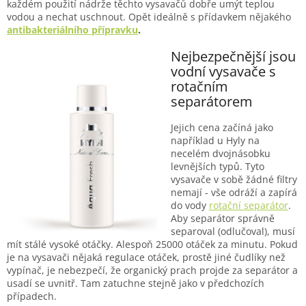
každém použití nádrže těchto vysavačů dobře umýt teplou
vodou a nechat uschnout. Opět ideálně s přídavkem nějakého
antibakteriálního přípravku
.
Nejbezpečnější jsou
vodní vysavače s
rotačním
separátorem
Jejich cena začíná jako
například u Hyly na
necelém dvojnásobku
levnějších typů. Tyto
vysavače v sobě žádné filtry
nemají - vše odráží a zapírá
do vody
rotační separátor
.
Aby separátor správně
separoval (odlučoval), musí
mít stálé vysoké otáčky. Alespoň 25000 otáček za minutu. Pokud
je na vysavači nějaká regulace otáček, prostě jiné čudlíky než
vypínač, je nebezpečí, že organický prach projde za separátor a
usadí se uvnitř. Tam zatuchne stejně jako v předchozích
případech.