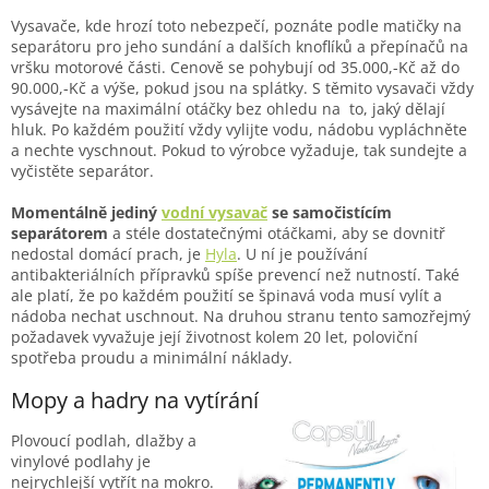
Vysavače, kde hrozí toto nebezpečí, poznáte podle matičky na
separátoru pro jeho sundání a dalších knoflíků a přepínačů na
vršku motorové části. Cenově se pohybují od 35.000,-Kč až do
90.000,-Kč a výše, pokud jsou na splátky. S těmito vysavači vždy
vysávejte na maximální otáčky bez ohledu na to, jaký dělají
hluk. Po každém použití vždy vylijte vodu, nádobu vypláchněte
a nechte vyschnout. Pokud to výrobce vyžaduje, tak sundejte a
vyčistěte separátor.
Momentálně jediný
vodní vysavač
se samočistícím
separátorem
a stéle dostatečnými otáčkami, aby se dovnitř
nedostal domácí prach, je
Hyla
. U ní je používání
antibakteriálních přípravků spíše prevencí než nutností. Také
ale platí, že po každém použití se špinavá voda musí vylít a
nádoba nechat uschnout. Na druhou stranu tento samozřejmý
požadavek vyvažuje její životnost kolem 20 let, poloviční
spotřeba proudu a minimální náklady.
Mopy a hadry na vytírání
Plovoucí podlah, dlažby a
vinylové podlahy je
nejrychlejší vytřít na mokro.