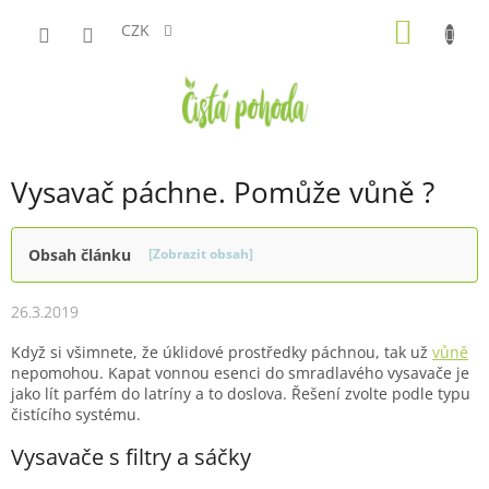
Přejít
NÁKUP
na
CZK
obsah
KOŠÍK
Vysavač páchne. Pomůže vůně ?
Obsah článku
[Zobrazit obsah]
26.3.2019
Když si všimnete, že úklidové prostředky páchnou, tak už
vůně
nepomohou. Kapat vonnou esenci do smradlavého vysavače je
jako lít parfém do latríny a to doslova. Řešení zvolte podle typu
čistícího systému.
Vysavače s filtry a sáčky