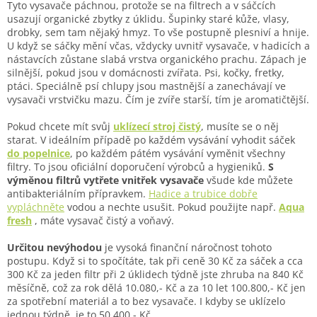
Tyto vysavače páchnou, protože se na filtrech a v sáčcích
usazují organické zbytky z úklidu. Šupinky staré kůže, vlasy,
drobky, sem tam nějaký hmyz. To vše postupně plesniví a hnije.
U když se sáčky mění včas, vždycky uvnitř vysavače, v hadicích a
nástavcích zůstane slabá vrstva organického prachu. Zápach je
silnější, pokud jsou v domácnosti zvířata. Psi, kočky, fretky,
ptáci. Speciálně psí chlupy jsou mastnější a zanechávají ve
vysavači vrstvičku mazu. Čím je zvíře starší, tím je aromatičtější.
Pokud chcete mít svůj
uklízecí stroj čistý
, musíte se o něj
starat. V ideálním případě po každém vysávání vyhodit sáček
do popelnice
, po každém pátém vysávání vyměnit všechny
filtry. To jsou oficiální doporučení výrobců a hygieniků.
S
výměnou filtrů vytřete vnitřek vysavače
všude kde můžete
antibakteriálním přípravkem.
Hadice a trubice dobře
vypláchněte
vodou a nechte usušit. Pokud použijte např.
Aqua
fresh
, máte vysavač čistý a voňavý.
Určitou nevýhodou
je vysoká finanční náročnost tohoto
postupu. Když si to spočítáte, tak při ceně 30 Kč za sáček a cca
300 Kč za jeden filtr při 2 úklidech týdně jste zhruba na 840 Kč
měsíčně, což za rok dělá 10.080,- Kč a za 10 let 100.800,- Kč jen
za spotřební materiál a to bez vysavače. I kdyby se uklízelo
jednou týdně, je to 50.400,- Kč