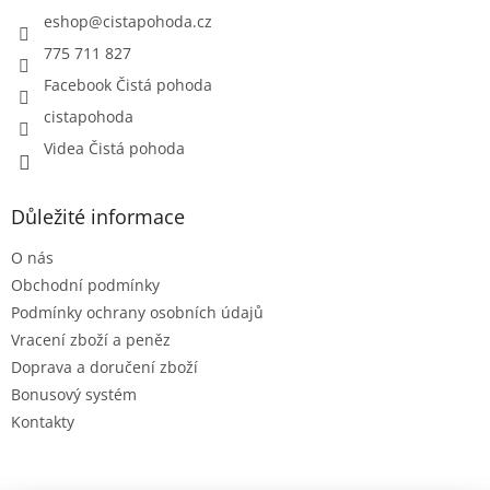
í
eshop
@
cistapohoda.cz
775 711 827
Facebook Čistá pohoda
cistapohoda
Videa Čistá pohoda
Důležité informace
O nás
Obchodní podmínky
Podmínky ochrany osobních údajů
Vracení zboží a peněz
Doprava a doručení zboží
Bonusový systém
Kontakty