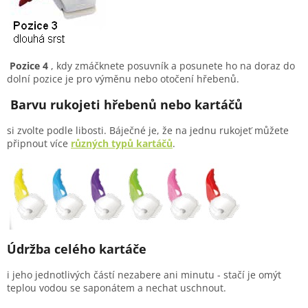
Pozice 4
, kdy zmáčknete posuvník a posunete ho na doraz do
dolní pozice je pro výměnu nebo otočení hřebenů.
Barvu rukojeti hřebenů nebo kartáčů
si zvolte podle libosti. Báječné je, že na jednu rukojeť můžete
připnout více
různých typů kartáčů
.
Údržba celého kartáče
i jeho jednotlivých částí nezabere ani minutu - stačí je omýt
teplou vodou se saponátem a nechat uschnout.