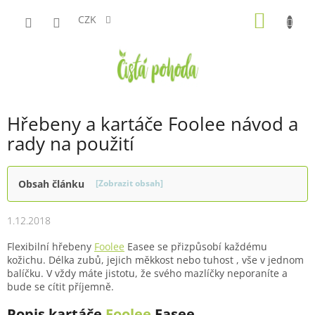
Přejít
NÁKUP
na
CZK
obsah
KOŠÍK
Hřebeny a kartáče Foolee návod a
rady na použití
Obsah článku
[Zobrazit obsah]
1.12.2018
Flexibilní hřebeny
Foolee
Easee se přizpůsobí každému
kožichu. Délka zubů, jejich měkkost nebo tuhost , vše v jednom
balíčku. V vždy máte jistotu, že svého mazlíčky neporaníte a
bude se cítit příjemně.
Popis kartáče
Foolee
Easee