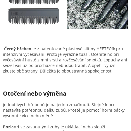
Černý hřeben
je z patentované plastové slitiny HEETEC® pro
intenzivní vyčesávání. Proto je výrazně tužší. Oceníte ho při
vyčesávání husté zimní srsti a rozčesávání smotků. Lopuchy ani
svízel vás už po procházce nebudou trápit. A opět - využít
zkuste obě strany. Důležitá je oboustranná spokojenost.
Otočení nebo výměna
jednotlivých hřebenů je na jedno zmáčknutí. Stejně lehce
nastavíte potřebnou délku zubů. Prostě je pomocí horní páčky
vysunute více nebo méně.
Pozice 1
se zasunutými zuby je ukládací nebo slouží