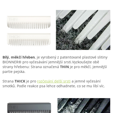
Bílý, měkčí hřeben
, je vyrobený z patentované plastové slitiny
BIONNER® pro vyčesávání jemnější srsti.Vyzkoušejte obě
strany hřebenu: Strana označená
THIN
je pro měkčí, jemnější
partie pejska.
Strana
THICK
je pro
rozčesání delší srsti
a jemné vyčesání
smotků. Podle reakce psa lehce odhadnete, co se mu líbí víc.